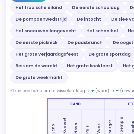
Het tropische eiland
De eerste schooldag
D
De pompoenwedstrijd
De intocht
De slee v
Het sneeuwballengevecht
Het schoolbal
He
De eerste picknick
De paasbrunch
De oogst
Het grote verjaardagsfeest
De grote sportdag
Reis om de wereld
Het grote kookfeest
Het 
De grote weekmarkt
Klik in een hokje om te wisselen: leeg →
+
(waar) →
–
(onwaa
BAND
ET
loempia
Komeet
burger
nac
Nova
Vonk
Echo
Puls