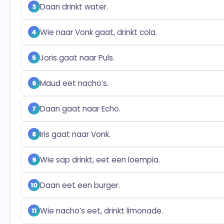
Daan drinkt water.
3
Wie naar Vonk gaat, drinkt cola.
4
Joris gaat naar Puls.
5
Maud eet nacho’s.
6
Daan gaat naar Echo.
7
Iris gaat naar Vonk.
8
Wie sap drinkt, eet een loempia.
9
Daan eet een burger.
10
Wie nacho’s eet, drinkt limonade.
11