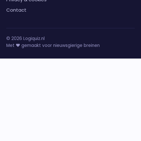
Contact
©
2026
Logiquiz.nl
Met ❤️ gemaakt voor nieuwsgierige breinen