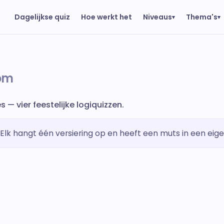
Niveaus
Thema's
Dagelijkse quiz
Hoe werkt het
▾
▾
om
— vier feestelijke logiquizzen.
Elk hangt één versiering op en heeft een muts in een eige