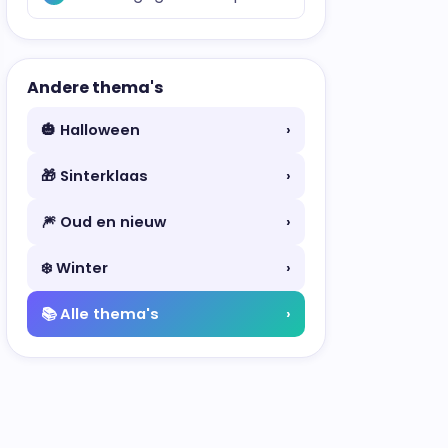
Andere thema's
🎃 Halloween
›
🎁 Sinterklaas
›
🎆 Oud en nieuw
›
❄️ Winter
›
📚 Alle thema's
›