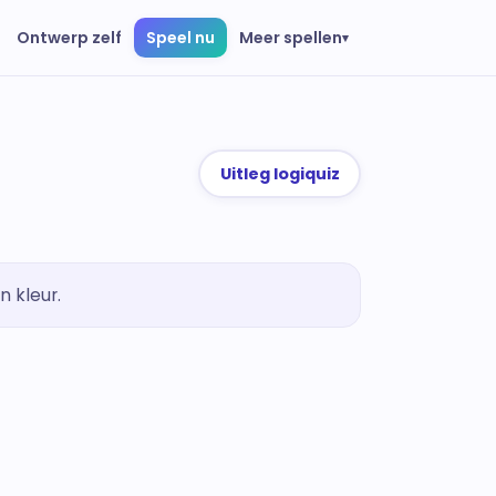
Meer spellen
Ontwerp zelf
Speel nu
▾
Uitleg logiquiz
n kleur.