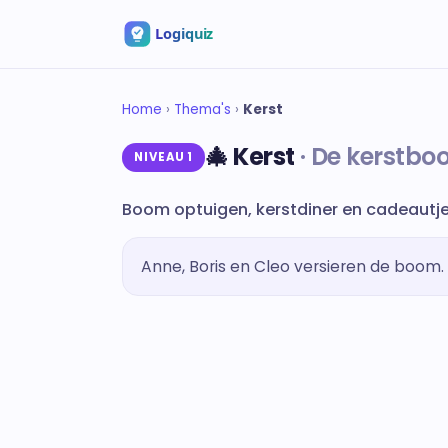
Home
›
Thema's
›
Kerst
🎄 Kerst
De kerstbo
NIVEAU 1
Boom optuigen, kerstdiner en cadeautjes 
Anne, Boris en Cleo versieren de boom. 