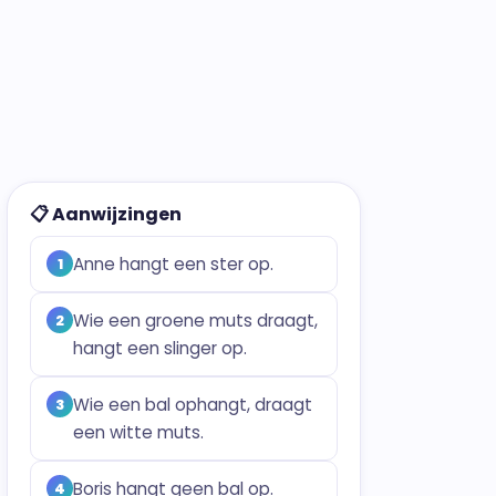
📋 Aanwijzingen
Anne hangt een ster op.
1
Wie een groene muts draagt,
2
hangt een slinger op.
Wie een bal ophangt, draagt
3
een witte muts.
Boris hangt geen bal op.
4