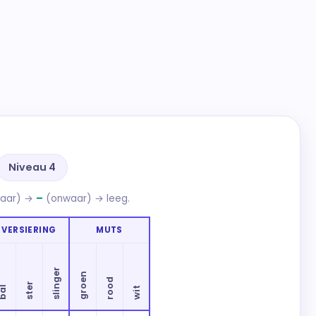
Niveau 4
aar) →
–
(onwaar) → leeg.
VERSIERING
MUTS
slinger
groen
rood
ster
bal
wit