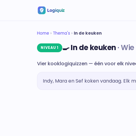
Home
›
Thema's
›
In de keuken
🍳 In de keuken
Wie
NIVEAU 1
Vier kooklogiquizzen — één voor elk nive
Indy, Mara en Sef koken vandaag. Elk m