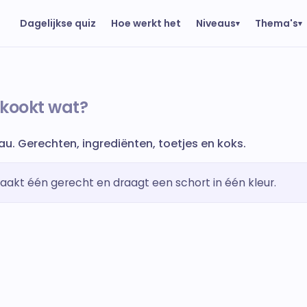
Niveaus
Thema's
Dagelijkse quiz
Hoe werkt het
▾
▾
 kookt wat?
au. Gerechten, ingrediënten, toetjes en koks.
aakt één gerecht en draagt een schort in één kleur.