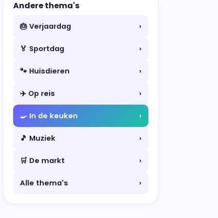
Andere thema's
🎂 Verjaardag
›
🏅 Sportdag
›
🐾 Huisdieren
›
✈️ Op reis
›
🍳 In de keuken
›
🎵 Muziek
›
🛒 De markt
›
Alle thema's
›