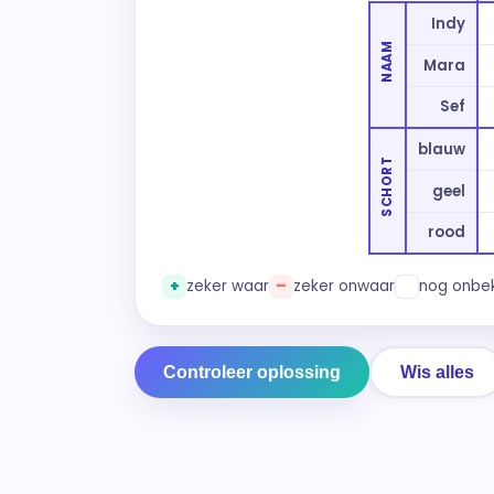
Indy
NAAM
Mara
Sef
blauw
SCHORT
geel
rood
+
zeker waar
–
zeker onwaar
nog onbe
Controleer oplossing
Wis alles