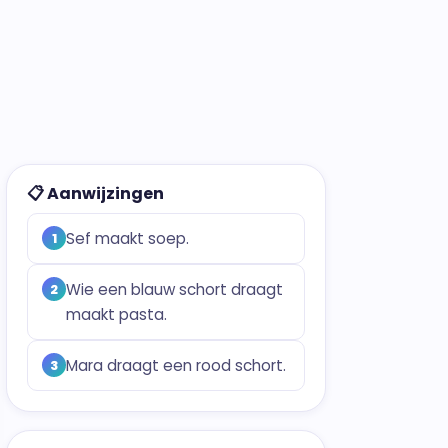
📋 Aanwijzingen
Sef maakt soep.
1
Wie een blauw schort draagt
2
maakt pasta.
Mara draagt een rood schort.
3