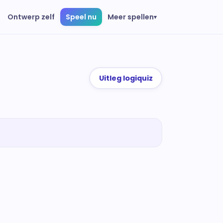
Meer spellen
Ontwerp zelf
Speel nu
▾
Uitleg logiquiz