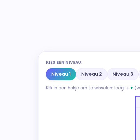
KIES EEN NIVEAU:
Niveau 1
Niveau 2
Niveau 3
Klik in een hokje om te wisselen: leeg →
+
(w
pan